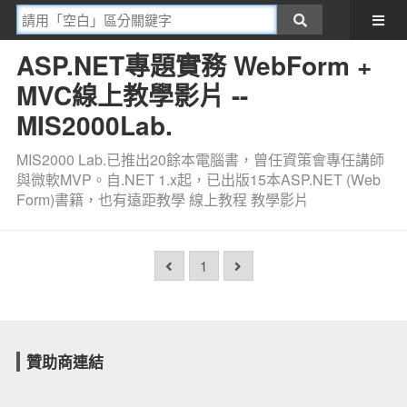
ASP.NET專題實務 WebForm +
MVC線上教學影片 --
MIS2000Lab.
MIS2000 Lab.已推出20餘本電腦書，曾任資策會專任講師
與微軟MVP。自.NET 1.x起，已出版15本ASP.NET (Web
Form)書籍，也有遠距教學 線上教程 教學影片
1
贊助商連結