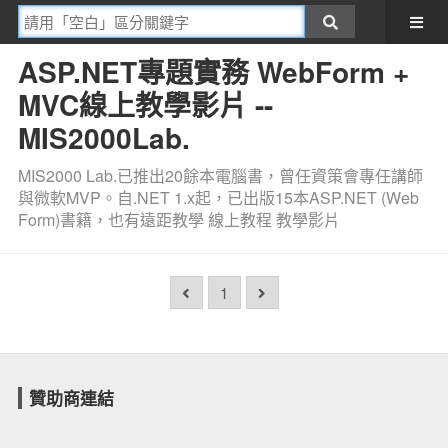
ASP.NET專題實務 WebForm +
MVC線上教學影片 --
MIS2000Lab.
MIS2000 Lab.已推出20餘本電腦書，曾任資策會專任講師
與微軟MVP。自.NET 1.x起，已出版15本ASP.NET (Web
Form)書籍，也有遠距教學 線上教程 教學影片
1
贊助商連結