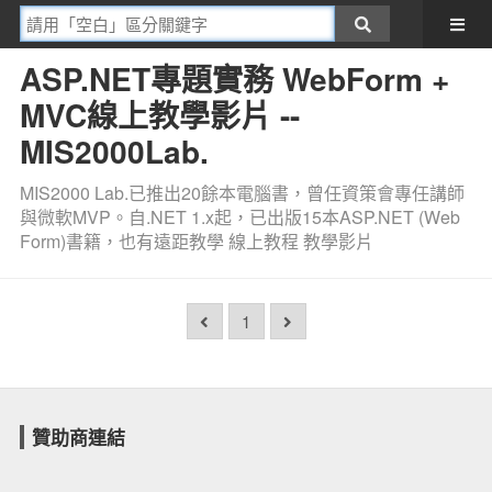
ASP.NET專題實務 WebForm +
MVC線上教學影片 --
MIS2000Lab.
MIS2000 Lab.已推出20餘本電腦書，曾任資策會專任講師
與微軟MVP。自.NET 1.x起，已出版15本ASP.NET (Web
Form)書籍，也有遠距教學 線上教程 教學影片
1
贊助商連結