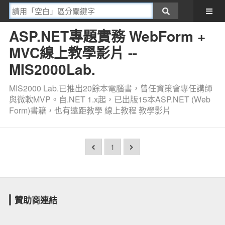
ASP.NET專題實務 WebForm +
MVC線上教學影片 --
MIS2000Lab.
MIS2000 Lab.已推出20餘本電腦書，曾任資策會專任講師
與微軟MVP。自.NET 1.x起，已出版15本ASP.NET (Web
Form)書籍，也有遠距教學 線上教程 教學影片
1
贊助商連結