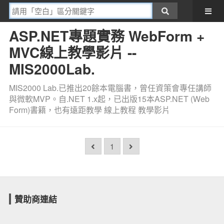
ASP.NET專題實務 WebForm +
MVC線上教學影片 --
MIS2000Lab.
MIS2000 Lab.已推出20餘本電腦書，曾任資策會專任講師
與微軟MVP。自.NET 1.x起，已出版15本ASP.NET (Web
Form)書籍，也有遠距教學 線上教程 教學影片
1
贊助商連結