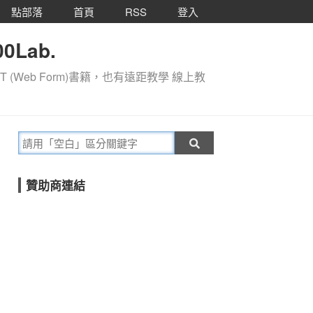
點部落
首頁
RSS
登入
0Lab.
T (Web Form)書籍，也有遠距教學 線上教
贊助商連結