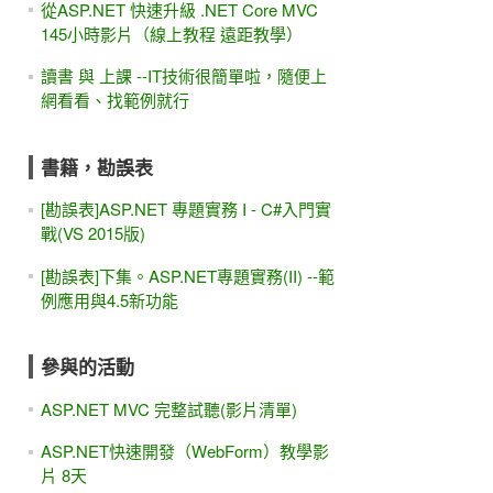
從ASP.NET 快速升級 .NET Core MVC
145小時影片（線上教程 遠距教學）
讀書 與 上課 --IT技術很簡單啦，隨便上
網看看、找範例就行
書籍，勘誤表
[勘誤表]ASP.NET 專題實務 I - C#入門實
戰(VS 2015版)
[勘誤表]下集。ASP.NET專題實務(II) --範
例應用與4.5新功能
參與的活動
ASP.NET MVC 完整試聽(影片清單)
ASP.NET快速開發（WebForm）教學影
片 8天