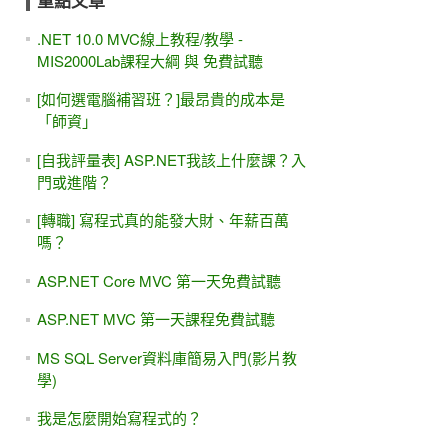
重點文章
.NET 10.0 MVC線上教程/教學 -
MIS2000Lab課程大綱 與 免費試聽
[如何選電腦補習班？]最昂貴的成本是
「師資」
[自我評量表] ASP.NET我該上什麼課？入
門或進階？
[轉職] 寫程式真的能發大財、年薪百萬
嗎？
ASP.NET Core MVC 第一天免費試聽
ASP.NET MVC 第一天課程免費試聽
MS SQL Server資料庫簡易入門(影片教
學)
我是怎麼開始寫程式的？