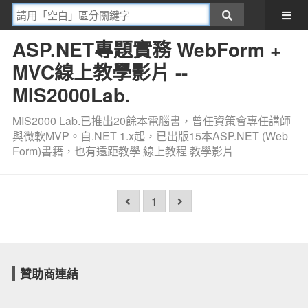
ASP.NET專題實務 WebForm +
MVC線上教學影片 --
MIS2000Lab.
MIS2000 Lab.已推出20餘本電腦書，曾任資策會專任講師
與微軟MVP。自.NET 1.x起，已出版15本ASP.NET (Web
Form)書籍，也有遠距教學 線上教程 教學影片
1
贊助商連結