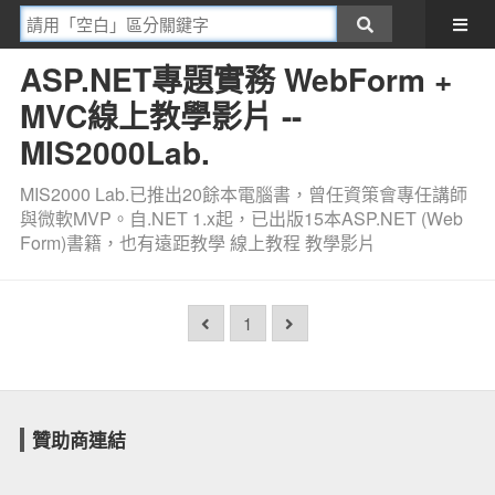
ASP.NET專題實務 WebForm +
MVC線上教學影片 --
MIS2000Lab.
MIS2000 Lab.已推出20餘本電腦書，曾任資策會專任講師
與微軟MVP。自.NET 1.x起，已出版15本ASP.NET (Web
Form)書籍，也有遠距教學 線上教程 教學影片
1
贊助商連結