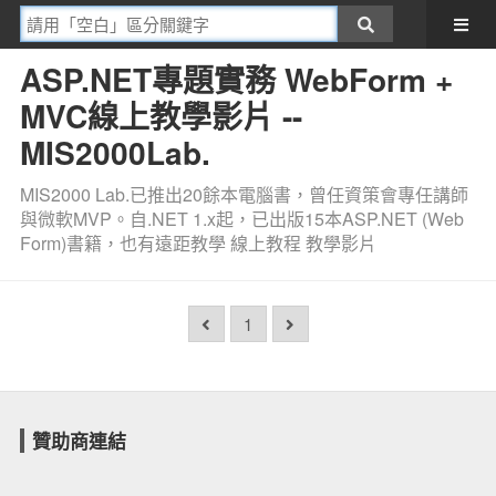
ASP.NET專題實務 WebForm +
MVC線上教學影片 --
MIS2000Lab.
MIS2000 Lab.已推出20餘本電腦書，曾任資策會專任講師
與微軟MVP。自.NET 1.x起，已出版15本ASP.NET (Web
Form)書籍，也有遠距教學 線上教程 教學影片
1
贊助商連結