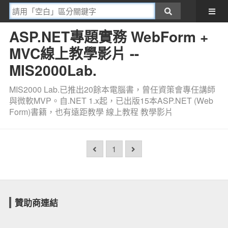
ASP.NET專題實務 WebForm +
MVC線上教學影片 --
MIS2000Lab.
MIS2000 Lab.已推出20餘本電腦書，曾任資策會專任講師
與微軟MVP。自.NET 1.x起，已出版15本ASP.NET (Web
Form)書籍，也有遠距教學 線上教程 教學影片
1
贊助商連結