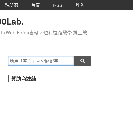
點部落
首頁
RSS
登入
0Lab.
T (Web Form)書籍，也有遠距教學 線上教
贊助商連結