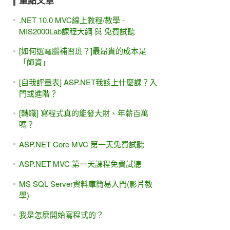
重點文章
.NET 10.0 MVC線上教程/教學 -
MIS2000Lab課程大綱 與 免費試聽
[如何選電腦補習班？]最昂貴的成本是
「師資」
[自我評量表] ASP.NET我該上什麼課？入
門或進階？
[轉職] 寫程式真的能發大財、年薪百萬
嗎？
ASP.NET Core MVC 第一天免費試聽
ASP.NET MVC 第一天課程免費試聽
MS SQL Server資料庫簡易入門(影片教
學)
我是怎麼開始寫程式的？