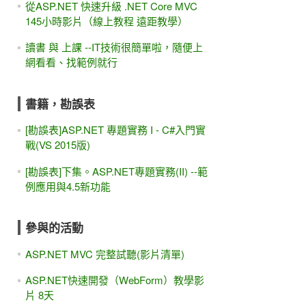
從ASP.NET 快速升級 .NET Core MVC
145小時影片（線上教程 遠距教學）
讀書 與 上課 --IT技術很簡單啦，隨便上
網看看、找範例就行
書籍，勘誤表
[勘誤表]ASP.NET 專題實務 I - C#入門實
戰(VS 2015版)
[勘誤表]下集。ASP.NET專題實務(II) --範
例應用與4.5新功能
參與的活動
ASP.NET MVC 完整試聽(影片清單)
ASP.NET快速開發（WebForm）教學影
片 8天