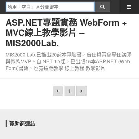
ASP.NET專題實務 WebForm +
MVC線上教學影片 --
MIS2000Lab.
MIS2000 Lab.已推出20餘本電腦書，曾任資策會專任講師
與微軟MVP。自.NET 1.x起，已出版15本ASP.NET (Web
Form)書籍，也有遠距教學 線上教程 教學影片
1
贊助商連結