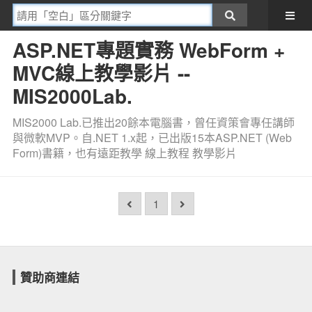
ASP.NET專題實務 WebForm +
MVC線上教學影片 --
MIS2000Lab.
MIS2000 Lab.已推出20餘本電腦書，曾任資策會專任講師
與微軟MVP。自.NET 1.x起，已出版15本ASP.NET (Web
Form)書籍，也有遠距教學 線上教程 教學影片
1
贊助商連結