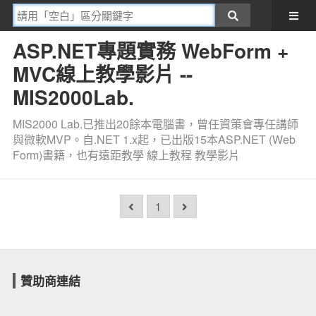
ASP.NET專題實務 WebForm +
MVC線上教學影片 --
MIS2000Lab.
MIS2000 Lab.已推出20餘本電腦書，曾任資策會專任講師
與微軟MVP。自.NET 1.x起，已出版15本ASP.NET (Web
Form)書籍，也有遠距教學 線上教程 教學影片
1
贊助商連結