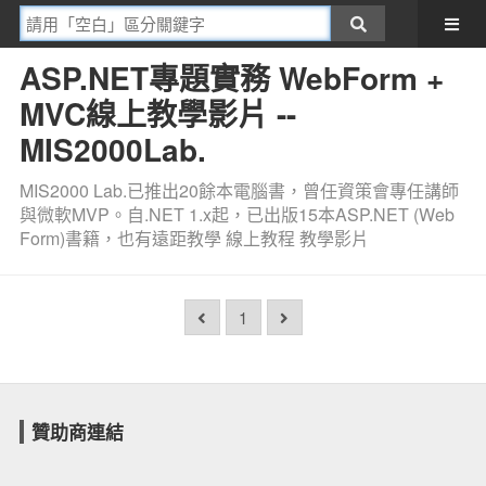
ASP.NET專題實務 WebForm +
MVC線上教學影片 --
MIS2000Lab.
MIS2000 Lab.已推出20餘本電腦書，曾任資策會專任講師
與微軟MVP。自.NET 1.x起，已出版15本ASP.NET (Web
Form)書籍，也有遠距教學 線上教程 教學影片
1
贊助商連結