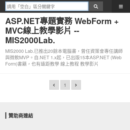
ASP.NET專題實務 WebForm +
MVC線上教學影片 --
MIS2000Lab.
MIS2000 Lab.已推出20餘本電腦書，曾任資策會專任講師
與微軟MVP。自.NET 1.x起，已出版15本ASP.NET (Web
Form)書籍，也有遠距教學 線上教程 教學影片
1
贊助商連結