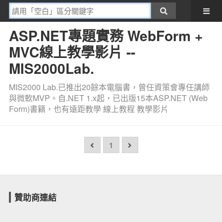
ASP.NET專題實務 WebForm +
MVC線上教學影片 --
MIS2000Lab.
MIS2000 Lab.已推出20餘本電腦書，曾任資策會專任講師
與微軟MVP。自.NET 1.x起，已出版15本ASP.NET (Web
Form)書籍，也有遠距教學 線上教程 教學影片
1
贊助商連結