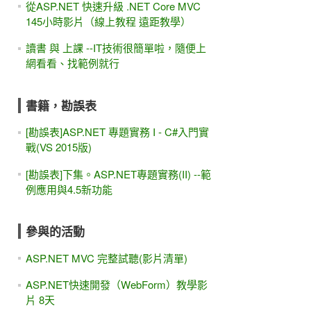
從ASP.NET 快速升級 .NET Core MVC
145小時影片（線上教程 遠距教學）
讀書 與 上課 --IT技術很簡單啦，隨便上
網看看、找範例就行
書籍，勘誤表
[勘誤表]ASP.NET 專題實務 I - C#入門實
戰(VS 2015版)
[勘誤表]下集。ASP.NET專題實務(II) --範
例應用與4.5新功能
參與的活動
ASP.NET MVC 完整試聽(影片清單)
ASP.NET快速開發（WebForm）教學影
片 8天