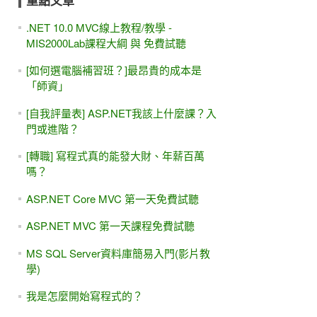
重點文章
.NET 10.0 MVC線上教程/教學 -
MIS2000Lab課程大綱 與 免費試聽
[如何選電腦補習班？]最昂貴的成本是
「師資」
[自我評量表] ASP.NET我該上什麼課？入
門或進階？
[轉職] 寫程式真的能發大財、年薪百萬
嗎？
ASP.NET Core MVC 第一天免費試聽
ASP.NET MVC 第一天課程免費試聽
MS SQL Server資料庫簡易入門(影片教
學)
我是怎麼開始寫程式的？