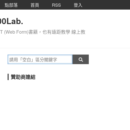
點部落
首頁
RSS
登入
0Lab.
T (Web Form)書籍，也有遠距教學 線上教
贊助商連結