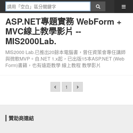
ASP.NET專題實務 WebForm +
MVC線上教學影片 --
MIS2000Lab.
MIS2000 Lab.已推出20餘本電腦書，曾任資策會專任講師
與微軟MVP。自.NET 1.x起，已出版15本ASP.NET (Web
Form)書籍，也有遠距教學 線上教程 教學影片
1
贊助商連結