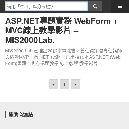
ASP.NET專題實務 WebForm +
MVC線上教學影片 --
MIS2000Lab.
MIS2000 Lab.已推出20餘本電腦書，曾任資策會專任講師
與微軟MVP。自.NET 1.x起，已出版15本ASP.NET (Web
Form)書籍，也有遠距教學 線上教程 教學影片
1
贊助商連結