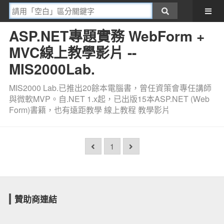
ASP.NET專題實務 WebForm +
MVC線上教學影片 --
MIS2000Lab.
MIS2000 Lab.已推出20餘本電腦書，曾任資策會專任講師
與微軟MVP。自.NET 1.x起，已出版15本ASP.NET (Web
Form)書籍，也有遠距教學 線上教程 教學影片
1
贊助商連結