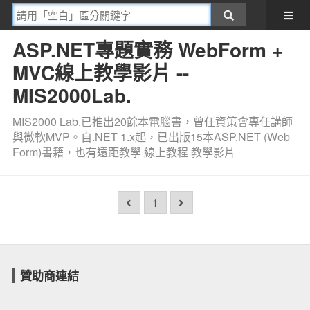
ASP.NET專題實務 WebForm +
MVC線上教學影片 --
MIS2000Lab.
MIS2000 Lab.已推出20餘本電腦書，曾任資策會專任講師
與微軟MVP。自.NET 1.x起，已出版15本ASP.NET (Web
Form)書籍，也有遠距教學 線上教程 教學影片
1
贊助商連結