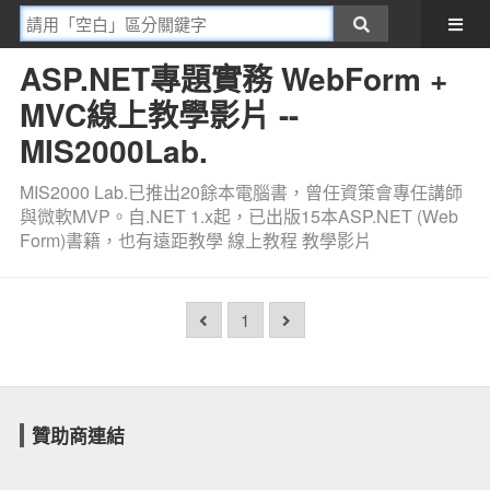
ASP.NET專題實務 WebForm +
MVC線上教學影片 --
MIS2000Lab.
MIS2000 Lab.已推出20餘本電腦書，曾任資策會專任講師
與微軟MVP。自.NET 1.x起，已出版15本ASP.NET (Web
Form)書籍，也有遠距教學 線上教程 教學影片
1
贊助商連結