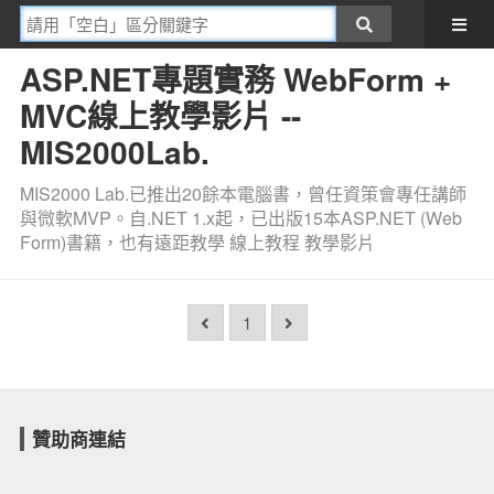
ASP.NET專題實務 WebForm +
MVC線上教學影片 --
MIS2000Lab.
MIS2000 Lab.已推出20餘本電腦書，曾任資策會專任講師
與微軟MVP。自.NET 1.x起，已出版15本ASP.NET (Web
Form)書籍，也有遠距教學 線上教程 教學影片
1
贊助商連結