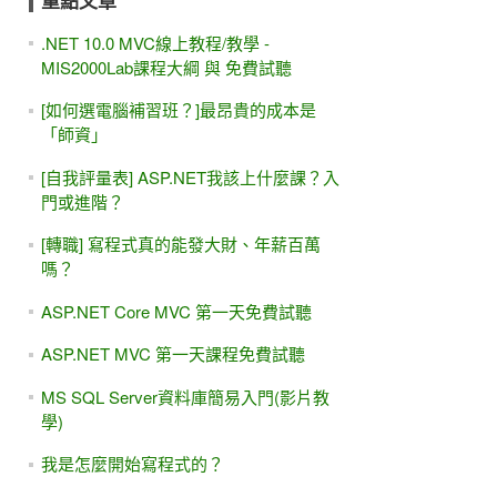
重點文章
.NET 10.0 MVC線上教程/教學 -
MIS2000Lab課程大綱 與 免費試聽
[如何選電腦補習班？]最昂貴的成本是
「師資」
[自我評量表] ASP.NET我該上什麼課？入
門或進階？
[轉職] 寫程式真的能發大財、年薪百萬
嗎？
ASP.NET Core MVC 第一天免費試聽
ASP.NET MVC 第一天課程免費試聽
MS SQL Server資料庫簡易入門(影片教
學)
我是怎麼開始寫程式的？