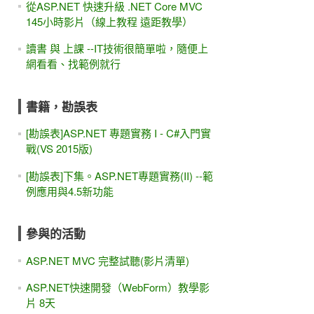
從ASP.NET 快速升級 .NET Core MVC
145小時影片（線上教程 遠距教學）
讀書 與 上課 --IT技術很簡單啦，隨便上
網看看、找範例就行
書籍，勘誤表
[勘誤表]ASP.NET 專題實務 I - C#入門實
戰(VS 2015版)
[勘誤表]下集。ASP.NET專題實務(II) --範
例應用與4.5新功能
參與的活動
ASP.NET MVC 完整試聽(影片清單)
ASP.NET快速開發（WebForm）教學影
片 8天