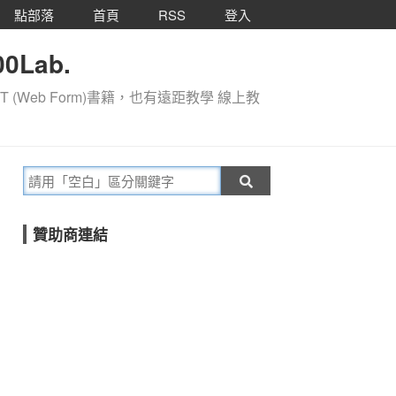
點部落
首頁
RSS
登入
0Lab.
T (Web Form)書籍，也有遠距教學 線上教
贊助商連結