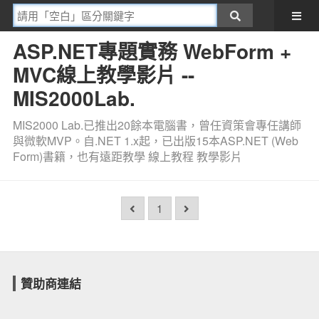
ASP.NET專題實務 WebForm +
MVC線上教學影片 --
MIS2000Lab.
MIS2000 Lab.已推出20餘本電腦書，曾任資策會專任講師
與微軟MVP。自.NET 1.x起，已出版15本ASP.NET (Web
Form)書籍，也有遠距教學 線上教程 教學影片
1
贊助商連結