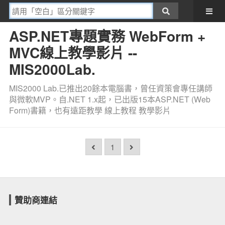
ASP.NET專題實務 WebForm +
MVC線上教學影片 --
MIS2000Lab.
MIS2000 Lab.已推出20餘本電腦書，曾任資策會專任講師
與微軟MVP。自.NET 1.x起，已出版15本ASP.NET (Web
Form)書籍，也有遠距教學 線上教程 教學影片
1
贊助商連結