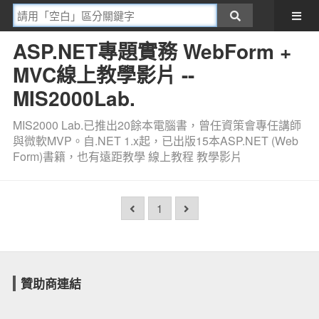
ASP.NET專題實務 WebForm +
MVC線上教學影片 --
MIS2000Lab.
MIS2000 Lab.已推出20餘本電腦書，曾任資策會專任講師
與微軟MVP。自.NET 1.x起，已出版15本ASP.NET (Web
Form)書籍，也有遠距教學 線上教程 教學影片
1
贊助商連結