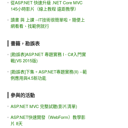
從ASP.NET 快速升級 .NET Core MVC
145小時影片（線上教程 遠距教學）
讀書 與 上課 --IT技術很簡單啦，隨便上
網看看、找範例就行
書籍，勘誤表
[勘誤表]ASP.NET 專題實務 I - C#入門實
戰(VS 2015版)
[勘誤表]下集。ASP.NET專題實務(II) --範
例應用與4.5新功能
參與的活動
ASP.NET MVC 完整試聽(影片清單)
ASP.NET快速開發（WebForm）教學影
片 8天