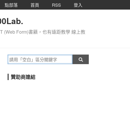
點部落
首頁
RSS
登入
0Lab.
T (Web Form)書籍，也有遠距教學 線上教
贊助商連結