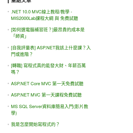
重點文章
.NET 10.0 MVC線上教程/教學 -
MIS2000Lab課程大綱 與 免費試聽
[如何選電腦補習班？]最昂貴的成本是
「師資」
[自我評量表] ASP.NET我該上什麼課？入
門或進階？
[轉職] 寫程式真的能發大財、年薪百萬
嗎？
ASP.NET Core MVC 第一天免費試聽
ASP.NET MVC 第一天課程免費試聽
MS SQL Server資料庫簡易入門(影片教
學)
我是怎麼開始寫程式的？