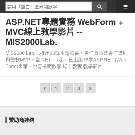
ASP.NET專題實務 WebForm +
MVC線上教學影片 --
MIS2000Lab.
MIS2000 Lab.已推出20餘本電腦書，曾任資策會專任講師
與微軟MVP。自.NET 1.x起，已出版15本ASP.NET (Web
Form)書籍，也有遠距教學 線上教程 教學影片
1
2
3
贊助商連結