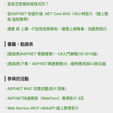
我是怎麼開始寫程式的？
從ASP.NET 快速升級 .NET Core MVC 145小時影片（線上教
程 遠距教學）
讀書 與 上課 --IT技術很簡單啦，隨便上網看看、找範例就行
書籍，勘誤表
[勘誤表]ASP.NET 專題實務 I - C#入門實戰(VS 2015版)
[勘誤表]下集。ASP.NET專題實務(II) --範例應用與4.5新功能
參與的活動
ASP.NET MVC 完整試聽(影片清單)
ASP.NET快速開發（WebForm）教學影片 8天
Web Service+WCF+WebAPI 線上教學影片