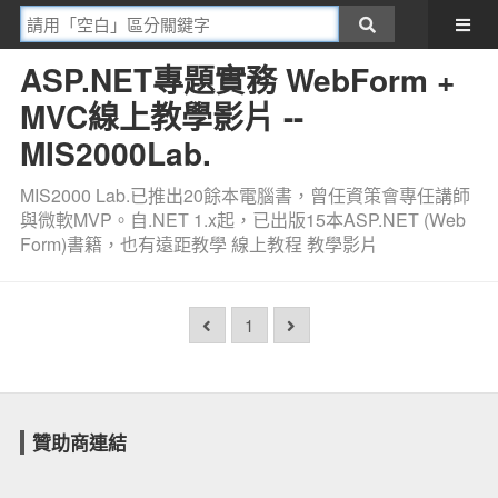
ASP.NET專題實務 WebForm +
MVC線上教學影片 --
MIS2000Lab.
MIS2000 Lab.已推出20餘本電腦書，曾任資策會專任講師
與微軟MVP。自.NET 1.x起，已出版15本ASP.NET (Web
Form)書籍，也有遠距教學 線上教程 教學影片
1
贊助商連結