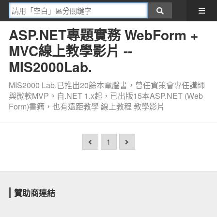
ASP.NET專題實務 WebForm +
MVC線上教學影片 --
MIS2000Lab.
MIS2000 Lab.已推出20餘本電腦書，曾任資策會專任講師
與微軟MVP。自.NET 1.x起，已出版15本ASP.NET (Web
Form)書籍，也有遠距教學 線上教程 教學影片
1
贊助商連結