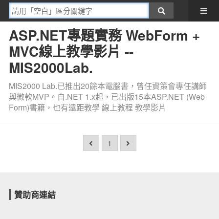
ASP.NET專題實務 WebForm +
MVC線上教學影片 --
MIS2000Lab.
MIS2000 Lab.已推出20餘本電腦書，曾任資策會專任講師
與微軟MVP。自.NET 1.x起，已出版15本ASP.NET (Web
Form)書籍，也有遠距教學 線上教程 教學影片
1
贊助商連結