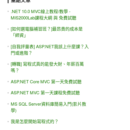
重點文章
.NET 10.0 MVC線上教程/教學 -
MIS2000Lab課程大綱 與 免費試聽
[如何選電腦補習班？]最昂貴的成本是
「師資」
[自我評量表] ASP.NET我該上什麼課？入
門或進階？
[轉職] 寫程式真的能發大財、年薪百萬
嗎？
ASP.NET Core MVC 第一天免費試聽
ASP.NET MVC 第一天課程免費試聽
MS SQL Server資料庫簡易入門(影片教
學)
我是怎麼開始寫程式的？