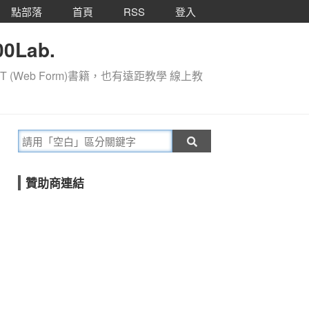
點部落
首頁
RSS
登入
0Lab.
T (Web Form)書籍，也有遠距教學 線上教
贊助商連結