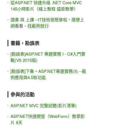
從ASP.NET 快速升級 .NET Core MVC
145小時影片（線上教程 遠距教學）
讀書 與 上課 --IT技術很簡單啦，隨便上
網看看、找範例就行
書籍，勘誤表
[勘誤表]ASP.NET 專題實務 I - C#入門實
戰(VS 2015版)
[勘誤表]下集。ASP.NET專題實務(II) --範
例應用與4.5新功能
參與的活動
ASP.NET MVC 完整試聽(影片清單)
ASP.NET快速開發（WebForm）教學影
片 8天