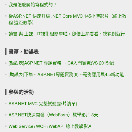
我是怎麼開始寫程式的？
從ASP.NET 快速升級 .NET Core MVC 145小時影片（線上教
程 遠距教學）
讀書 與 上課 --IT技術很簡單啦，隨便上網看看、找範例就行
書籍，勘誤表
[勘誤表]ASP.NET 專題實務 I - C#入門實戰(VS 2015版)
[勘誤表]下集。ASP.NET專題實務(II) --範例應用與4.5新功能
參與的活動
ASP.NET MVC 完整試聽(影片清單)
ASP.NET快速開發（WebForm）教學影片 8天
Web Service+WCF+WebAPI 線上教學影片