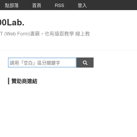
點部落
首頁
RSS
登入
0Lab.
T (Web Form)書籍，也有遠距教學 線上教
贊助商連結