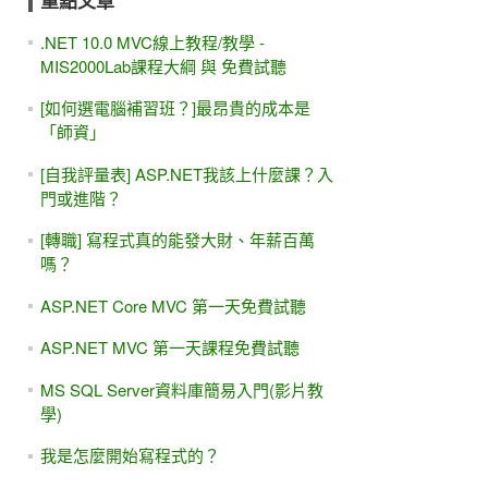
重點文章
.NET 10.0 MVC線上教程/教學 -
MIS2000Lab課程大綱 與 免費試聽
[如何選電腦補習班？]最昂貴的成本是
「師資」
[自我評量表] ASP.NET我該上什麼課？入
門或進階？
[轉職] 寫程式真的能發大財、年薪百萬
嗎？
ASP.NET Core MVC 第一天免費試聽
ASP.NET MVC 第一天課程免費試聽
MS SQL Server資料庫簡易入門(影片教
學)
我是怎麼開始寫程式的？