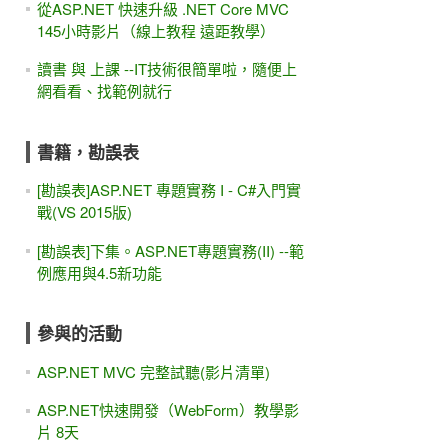
從ASP.NET 快速升級 .NET Core MVC
145小時影片（線上教程 遠距教學）
讀書 與 上課 --IT技術很簡單啦，隨便上
網看看、找範例就行
書籍，勘誤表
[勘誤表]ASP.NET 專題實務 I - C#入門實
戰(VS 2015版)
[勘誤表]下集。ASP.NET專題實務(II) --範
例應用與4.5新功能
參與的活動
ASP.NET MVC 完整試聽(影片清單)
ASP.NET快速開發（WebForm）教學影
片 8天