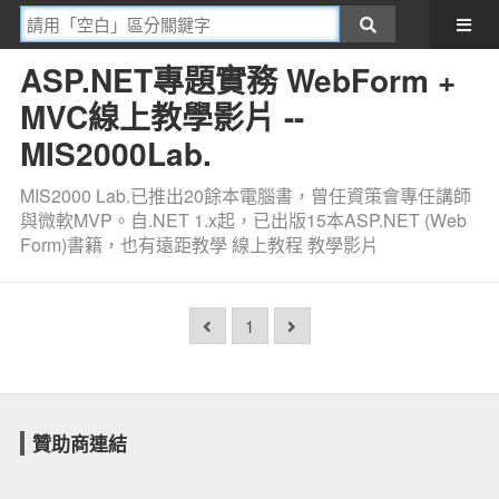
ASP.NET專題實務 WebForm +
MVC線上教學影片 --
MIS2000Lab.
MIS2000 Lab.已推出20餘本電腦書，曾任資策會專任講師
與微軟MVP。自.NET 1.x起，已出版15本ASP.NET (Web
Form)書籍，也有遠距教學 線上教程 教學影片
1
贊助商連結