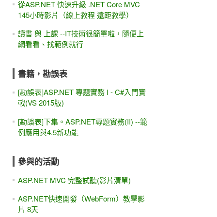
從ASP.NET 快速升級 .NET Core MVC
145小時影片（線上教程 遠距教學）
讀書 與 上課 --IT技術很簡單啦，隨便上
網看看、找範例就行
書籍，勘誤表
[勘誤表]ASP.NET 專題實務 I - C#入門實
戰(VS 2015版)
[勘誤表]下集。ASP.NET專題實務(II) --範
例應用與4.5新功能
參與的活動
ASP.NET MVC 完整試聽(影片清單)
ASP.NET快速開發（WebForm）教學影
片 8天