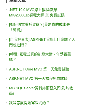
重點文章
.NET 10.0 MVC線上教程/教學 -
MIS2000Lab課程大綱 與 免費試聽
[如何選電腦補習班？]最昂貴的成本是
「師資」
[自我評量表] ASP.NET我該上什麼課？入
門或進階？
[轉職] 寫程式真的能發大財、年薪百萬
嗎？
ASP.NET Core MVC 第一天免費試聽
ASP.NET MVC 第一天課程免費試聽
MS SQL Server資料庫簡易入門(影片教
學)
我是怎麼開始寫程式的？