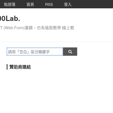
點部落
首頁
RSS
登入
0Lab.
T (Web Form)書籍，也有遠距教學 線上教
贊助商連結