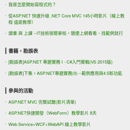
我是怎麼開始寫程式的？
從ASP.NET 快速升級 .NET Core MVC 145小時影片（線上教
程 遠距教學）
讀書 與 上課 --IT技術很簡單啦，隨便上網看看、找範例就行
書籍，勘誤表
[勘誤表]ASP.NET 專題實務 I - C#入門實戰(VS 2015版)
[勘誤表]下集。ASP.NET專題實務(II) --範例應用與4.5新功能
參與的活動
ASP.NET MVC 完整試聽(影片清單)
ASP.NET快速開發（WebForm）教學影片 8天
Web Service+WCF+WebAPI 線上教學影片