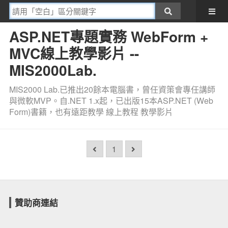
ASP.NET專題實務 WebForm +
MVC線上教學影片 --
MIS2000Lab.
MIS2000 Lab.已推出20餘本電腦書，曾任資策會專任講師
與微軟MVP。自.NET 1.x起，已出版15本ASP.NET (Web
Form)書籍，也有遠距教學 線上教程 教學影片
1
贊助商連結