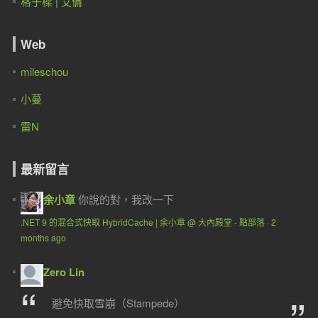
格子樑 | 艾倫
Web
mileschou
小蔓
雷N
最新留言
余小章
你說的對，我改一下
.NET 9 的混合式快取 HybridCache | 余小章 @ 大內殿堂 - 點部落
·
2
months ago
Zero Lin
避免快取雪崩（Stampede）