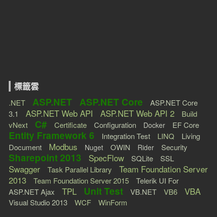
標籤雲
ASP.NET
ASP.NET Core
.NET
ASP.NET Core
ASP.NET Web API
ASP.NET Web API 2
3.1
Build
C#
vNext
Certificate
Configuration
EF Core
Docker
Entity Framework 6
Integration Test
LINQ
Living
Modbus
Document
OWIN
Security
Nuget
Rider
Sharepoint 2013
SpecFlow
SQLite
SSL
Swagger
Team Foundation Server
Task Parallel Library
2013
Team Foundation Server 2015
Telerik UI For
Unit Test
TPL
VBA
ASP.NET Ajax
VB.NET
VB6
Visual Studio 2013
WCF
WinForm