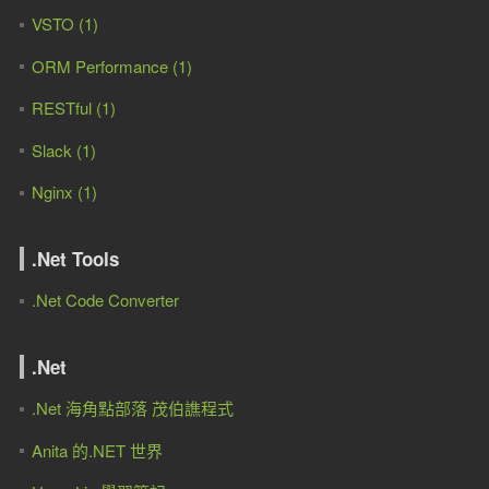
VSTO (1)
ORM Performance (1)
RESTful (1)
Slack (1)
Nginx (1)
.Net Tools
.Net Code Converter
.Net
.Net 海角點部落 茂伯譙程式
Anita 的.NET 世界