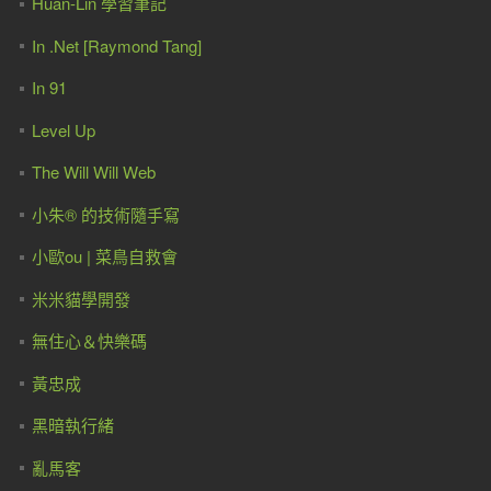
Huan-Lin 學習筆記
In .Net [Raymond Tang]
In 91
Level Up
The Will Will Web
小朱® 的技術隨手寫
小歐ou | 菜鳥自救會
米米貓學開發
無住心＆快樂碼
黃忠成
黑暗執行緒
亂馬客