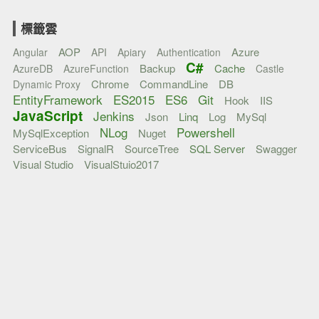
標籤雲
AOP
Azure
Angular
API
Apiary
Authentication
C#
Backup
Cache
AzureDB
AzureFunction
Castle
Chrome
CommandLine
DB
Dynamic Proxy
EntityFramework
ES2015
ES6
Git
Hook
IIS
JavaScript
Jenkins
Json
Linq
Log
MySql
NLog
Powershell
MySqlException
Nuget
ServiceBus
SignalR
SourceTree
SQL Server
Swagger
Visual Studio
VisualStuio2017