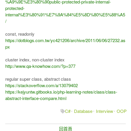
%A9%9E%E3%80%90public-protected-private-internal-
protected-
internal%E3%80%91%E7%9A%84%E5%8D%80%E5%88%A5
/
const, readonly
https://dotblogs.com.tw/yc421206/archive/2011/06/06/27232.as
px
cluster index, non-cluster index
http://www.qa-knowhow.com/?p=377
regular super class, abstract class
https://stackoverflow.com/a/13079402
https://kejyuntw.gitbooks.io/php-learning-notes/class/class-
abstract-interface-compare.html
C#
Database
Interview
OOP
回首頁