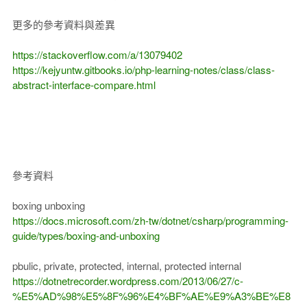
更多的參考資料與差異
https://stackoverflow.com/a/13079402
https://kejyuntw.gitbooks.io/php-learning-notes/class/class-
abstract-interface-compare.html
參考資料
boxing unboxing
https://docs.microsoft.com/zh-tw/dotnet/csharp/programming-
guide/types/boxing-and-unboxing
pbulic, private, protected, internal, protected internal
https://dotnetrecorder.wordpress.com/2013/06/27/c-
%E5%AD%98%E5%8F%96%E4%BF%AE%E9%A3%BE%E8