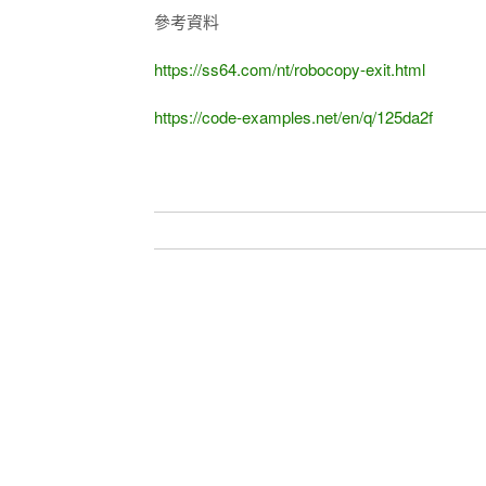
參考資料
https://ss64.com/nt/robocopy-exit.html
https://code-examples.net/en/q/125da2f