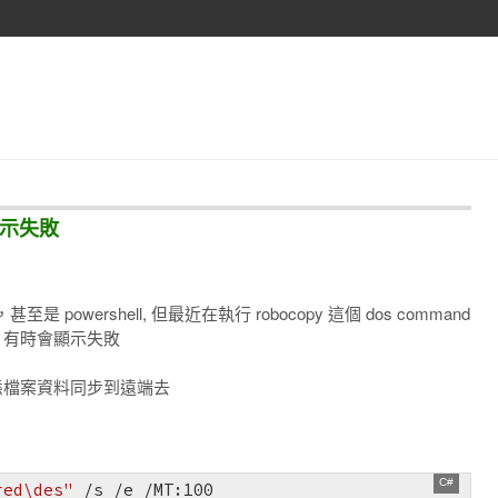
時顯示失敗
至是 powershell, 但最近在執行 robocopy 這個 dos command
功，有時會顯示失敗
靜態檔案資料同步到遠端去
red\des"
 /s /e /MT:
100