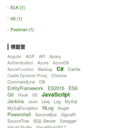
ELK (1)
IIS (1)
Postman (1)
標籤雲
AOP
Angular
API
Apiary
Azure
Authentication
AzureDB
C#
Backup
Cache
AzureFunction
Chrome
Castle Dynamic Proxy
CommandLine
DB
EntityFramework
ES2015
ES6
JavaScript
Git
Hook
IIS
Jenkins
Json
Linq
Log
MySql
NLog
MySqlException
Nuget
Powershell
ServiceBus
SignalR
SourceTree
SQL Server
Swagger
Visual Studio
VisualStuio2017