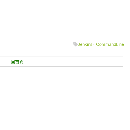
Jenkins
CommandLine
回首頁