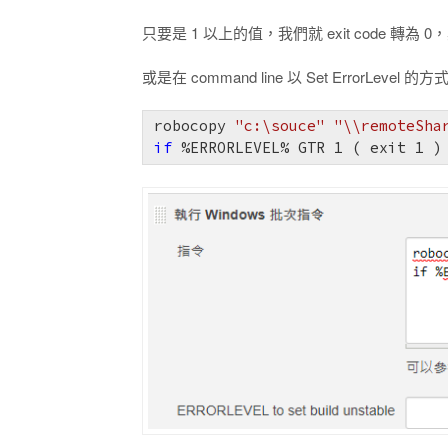
只要是 1 以上的值，我們就 exit code 轉為 0，其
或是在 command line 以 Set ErrorLe
robocopy 
"c:\souce"
"\\remoteSha
if
 %ERRORLEVEL% GTR 
1
 ( exit 
1
 )