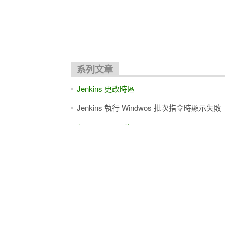
關聯文章
git alias command 結合 batch command
Jenkins 更改時區
在PowerShell 使用 http request
Jenkins 排程設定
系列文章
Jenkins 更改時區
Jenkins 執行 Windwos 批次指令時顯示失敗
在PowerShell 使用 http request