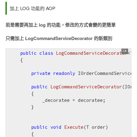
加上 LOG 功能的 AOP
若是需要再加上 log 的功能，修改的方式會變的更簡單
只需加上 LogCommandServiceDecorator 的新類別
public
class
LogCommandServiceDecorator
<
T
>
    {

private
readonly
 IOrderCommandService<T
public
LogCommandServiceDecorator
(
IOrd
{

            _decoratee = decoratee;

        }

public
void
Execute
(
T order
)

{
