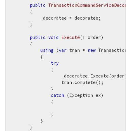
public
TransactionCommandServiceDecora
{

            _decoratee = decoratee;

        }

public
void
Execute
(
T order
)

{

using
 (
var
 tran = 
new
 TransactionSc
            {

try
                {

                    _decoratee.Execute(order);

                    tran.Complete();

                }

catch
 (Exception ex)

                {

                }

            }

        }
