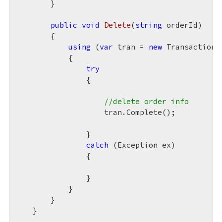
        }

public
void
Delete
(
string
 orderId
)

{

using
 (
var
 tran = 
new
 TransactionSc
            {

try
                {

//delete order info
                    tran.Complete();

                }

catch
 (Exception ex)

                {

                }              

            }

        }

    }
