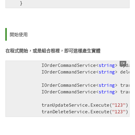
開始使用
在程式開始，或是組合根裡，即可這樣產生實體
            IOrderCommandService<
string
> updat
            IOrderCommandService<
string
> delet
            IOrderCommandService<
string
> tranU
            IOrderCommandService<
string
> tranD
            tranUpdateService.Execute(
"123"
);

            tranDeleteService.Execute(
"123"
);