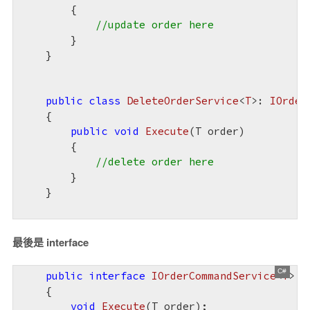
{

//update order here
        }

    }

public
class
DeleteOrderService
<
T
>: 
IOrder
    {

public
void
Execute
(
T order
)

{

//delete order here
        }

    }

最後是 interface
public
interface
IOrderCommandService
<
T
>

    {

void
Execute
(
T order
)
;
