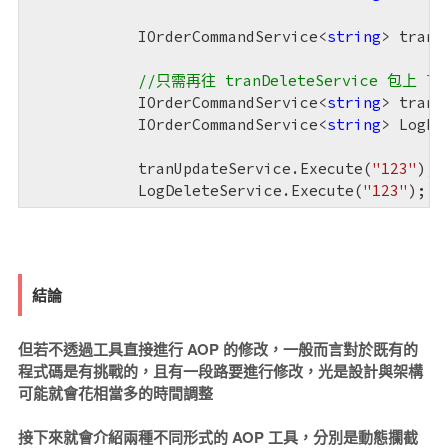
            IOrderCommandService<
string
> tranU
//只需再往 tranDeleteService 包上 l
            IOrderCommandService<
string
> tranD
            IOrderCommandService<
string
> LogDe
            tranUpdateService.Execute(
"123"
);

            LogDeleteService.Execute(
"123"
);
結論
但若不透過工具直接進行 AOP 的修改，一般而言對於既有的
程式碼是有挑戰的，且有一段路要進行修改，光是設計與架構
可能就會花相當多的時間調整
接下來就會介紹兩種不同形式的 AOP 工具，分別是動態攔截