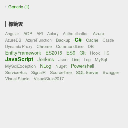
Generic (1)
標籤雲
AOP
Azure
Angular
API
Apiary
Authentication
C#
Backup
Cache
AzureDB
AzureFunction
Castle
Chrome
CommandLine
DB
Dynamic Proxy
EntityFramework
ES2015
ES6
Git
Hook
IIS
JavaScript
Jenkins
Json
Linq
Log
MySql
NLog
Powershell
MySqlException
Nuget
ServiceBus
SignalR
SourceTree
SQL Server
Swagger
Visual Studio
VisualStuio2017