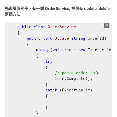
先來看個例子，有一個 OrderService, 裡面有 update, delete
兩個方法
public
class
OrderService
    {

public
void
Update
(
string
 orderId
)

{

using
 (
var
 tran = 
new
 TransactionSc
            {

try
                {

//update order info
                    tran.Complete();

                }

catch
 (Exception ex)

                {

                }

            }
