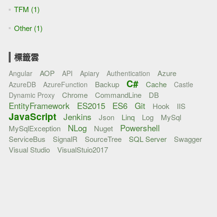
TFM (1)
Other (1)
標籤雲
AOP
Azure
Angular
API
Apiary
Authentication
C#
Backup
Cache
AzureDB
AzureFunction
Castle
Chrome
CommandLine
DB
Dynamic Proxy
EntityFramework
ES2015
ES6
Git
Hook
IIS
JavaScript
Jenkins
Json
Linq
Log
MySql
NLog
Powershell
MySqlException
Nuget
ServiceBus
SignalR
SourceTree
SQL Server
Swagger
Visual Studio
VisualStuio2017