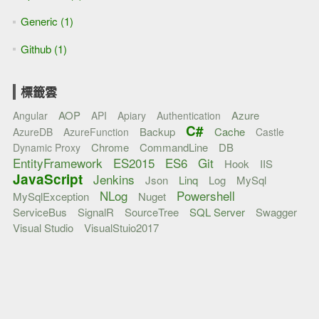
Generic (1)
Github (1)
標籤雲
AOP
Azure
Angular
API
Apiary
Authentication
C#
Backup
Cache
AzureDB
AzureFunction
Castle
Chrome
CommandLine
DB
Dynamic Proxy
EntityFramework
ES2015
ES6
Git
Hook
IIS
JavaScript
Jenkins
Json
Linq
Log
MySql
NLog
Powershell
MySqlException
Nuget
ServiceBus
SignalR
SourceTree
SQL Server
Swagger
Visual Studio
VisualStuio2017