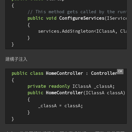
 {

// This method gets called by the runti
public
void
ConfigureServices
(
IServiceC
{           

           services.AddSingleton<IClassA, Class
       }

 }
建構子注入
public
class
HomeController
 : 
Controller
 {

private
readonly
 IClassA _classA;

public
HomeController
(
IClassA classA
)

{

           _classA = classA;

       }

 }