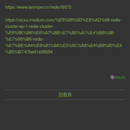
https://www.lanmper.cn/redis/t9372
https://vicxu.medium.com/%E5%88%9D%E8%AD%98-redis-
cluster-ep-1-redis-cluster-
%E6%9E%B6%E6%A7%8B%E7%B0%A1%E4%BB%8B-
%E7%95%B6-redis-
%E7%BE%A4%E8%81%9A%E5%9C%A8%E4%B8%80%E8
%B5%B7-67be41e68654
Redis
回首頁