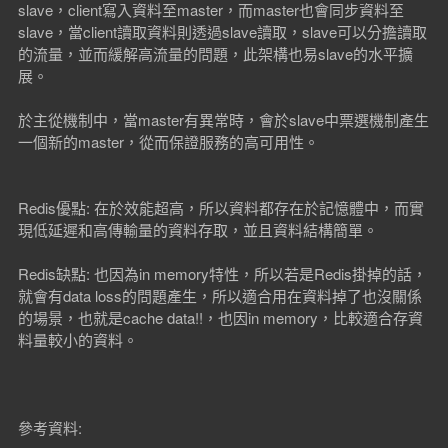
slave，client寫入資料至master，而master也會同步資料至
slave，當client讀取資料則透過slave讀取，slave可以分擔讀取
的流量，並而緩解高流量的問題，此架構也易slave的水平擴
展。
於主從機制中，當master有異常時，會於slave中票選機制產生
一個新的master，從而保證服務的高可用性。
Redis優點: 在於效能超高，所以資料都存在於記憶體中，而實
現低延遲和高傳輸量的資料存取，並且資料結構簡單。
Redis缺點: 也因為in memory特性，所以若是Redis掛掉的話，
就會有data loss的問題產生，所以適合用在資料掉了也沒關係
的場景，也就是cache data!!，也因in memory，比較適合存資
料量較小的資料。
參考資料: