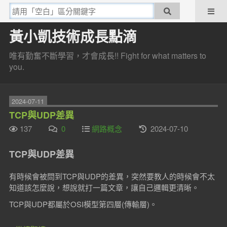
黃小凱技術成長點滴
唯有勤奮不斷學習，才會成長!! Fight for what matters to
you.
2024-07-11
TCP與UDP差異
137
0
網路概念
2024-07-10
TCP與UDP差異
有時候會被問到TCP與UDP的差異，突然要教人的時候會不太
知道該怎麼說，想說就打一篇文章，讓自己邏輯更清晰。
TCP與UDP都屬於OSI模型第四層(傳輸層)。