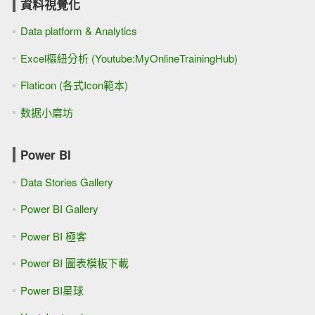
資料視覺化
Data platform & Analytics
Excel樞紐分析 (Youtube:MyOnlineTrainingHub)
Flaticon (各式Icon範本)
数据小磨坊
Power BI
Data Stories Gallery
Power BI Gallery
Power BI 極客
Power BI 圖表模板下載
Power BI星球