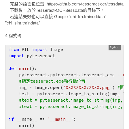
完整的語言包位置: https://github.com/tesseract-ocr/tessdata
下載後，放於Tesseract-OCR\tessdata的目錄下。
若連結失效也可以直接 Google "chi_tra.traineddata"
"chi_sim.traindata"
4.程式碼
from
 PIL 
import
import
 pytesseract

def
main
()
:
    pytesseract.pytesseract.tesseract_cmd = 
r'
#指定tesseract.exe執行檔位置
    img = Image.open(
'XXXXXXXX/XXXX.png'
) 
#圖
    text = pytesseract.image_to_string(img, la
#text = pytesseract.image_to_string(img,
#text = pytesseract.image_to_string(img,
if
 __name__ == 
'__main__'
:

    main()