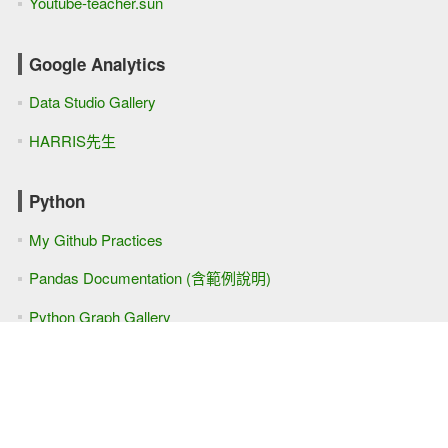
Youtube-teacher.sun
Google Analytics
Data Studio Gallery
HARRIS先生
Python
My Github Practices
Pandas Documentation (含範例說明)
Python Graph Gallery
python網路爬蟲
Selenium-Python中文文檔