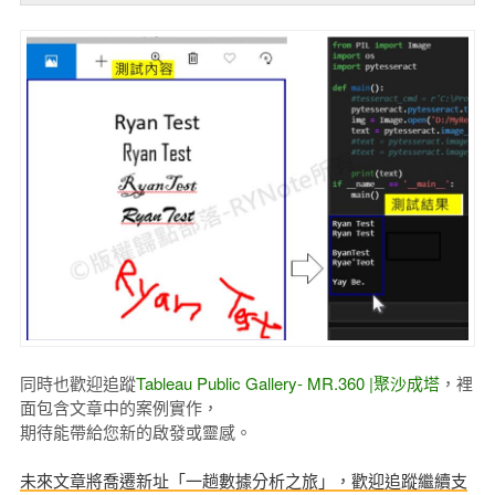
同時也歡迎追蹤
Tableau Public Gallery- MR.360 |聚沙成塔
，裡
面包含文章中的案例實作，
期待能帶給您新的啟發或靈感。
未來文章將喬遷新址「
一趟數據分析之旅
」，歡迎追蹤繼續支