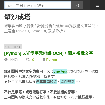
聚沙成塔
想學習資料視覺化? 數據分析? 超過100篇技術文章筆記，
主題含Tableau, Power BI, 數據分析。
2021-01-14
[Python] 5.光學字元辨識(OCR)，圖片辨識文字
14471
0
Python
識別圖片中的文字的應用
，包含
Line App
交談對話框中，選擇
圖片後，點選[A]符號即可偵測文字。
另外目前已普遍運在
停車車牌辨識
、
證件辨識
上。
不論是
手寫，或者電腦打字，不受排版的影響
，
且將圖片轉換成文字或數字後，有個好處，可以
進行搜尋
。