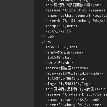
    <ar>建成路78號對面停車場</ar>

    <sareaen>Xizhi Dist.</sareaen
    <snaen>Cathay General Hospita
    <aren>No78, Jiancheng Rd</are
    <bemp>20</bemp>

    <act>1</act>

  </row>

  <row>

    <sno>1005</sno>

    <sna>裕隆公園</sna>

    <tot>40</tot>

    <sbi>16</sbi>

    <sarea>新店區</sarea>

    <mday>20180611071418</mday>

    <lat>24.979649</lat>

    <lng>121.546319</lng>

    <ar>寶中路/品牌路口(東南側)</ar>

    <sareaen>Xindian Dist.</sarea
    <snaen>Yulon Park</snaen>

    <aren>Baozhong Rd./</aren>
