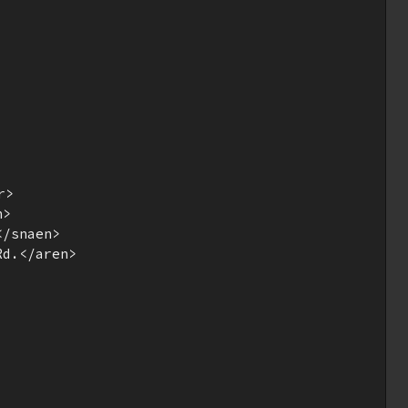
>

>

/snaen>

d.</aren>
