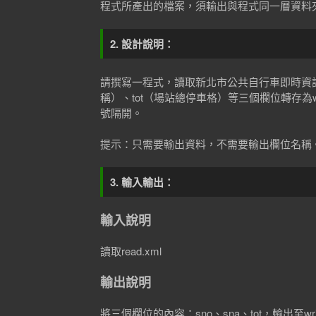
程式所產出的檔案，須輸出與程式同一層資料
2. 設計說明：
請撰寫一程式，讀取新北市公共自行車即時資訊re
稱）、tot（場站總停車格）等三個欄位轉存為wri
號隔開。
提示：只需要輸出資料，不需要輸出欄位名稱
3. 輸入輸出：
輸入說明
讀取read.xml
輸出說明
將三個欄位的內容：sno、sna、tot，輸出至w