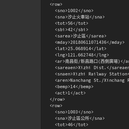
  <row>

    <sno>1002</sno>

    <sna>汐止火車站</sna>

    <tot>56</tot>

    <sbi>42</sbi>

    <sarea>汐止區</sarea>

    <mday>20180611071436</mday>

    <lat>25.068914</lat>

    <lng>121.662748</lng>

    <ar>南昌街/新昌路口(西側廣場)</ar
    <sareaen>Xizhi Dist.</sareaen
    <snaen>Xizhi Railway Station<
    <aren>Nanchang St./Xinchang R
    <bemp>14</bemp>

    <act>1</act>

  </row>

  <row>

    <sno>1003</sno>

    <sna>汐止區公所</sna>

    <tot>46</tot>
