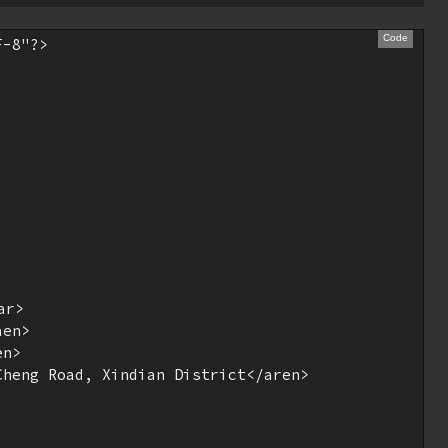
-8"?>

r>

en>

n>

heng Road, Xindian District</aren>
