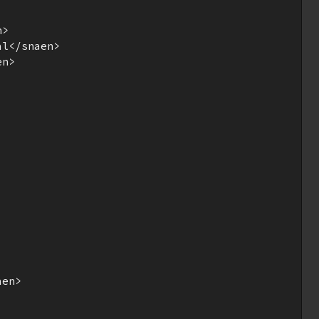
>

l</snaen>

n>

en>
