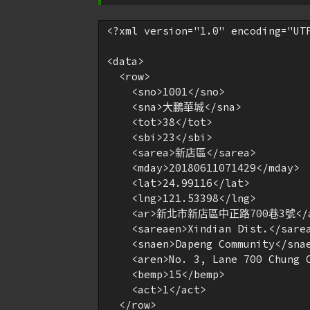
<?xml version="1.0" encoding="UTF
<data>

  <row>

    <sno>1001</sno>

    <sna>大鵬華城</sna>

    <tot>38</tot>

    <sbi>23</sbi>

    <sarea>新店區</sarea>

    <mday>20180611071429</mday>

    <lat>24.99116</lat>

    <lng>121.53398</lng>

    <ar>新北市新店區中正路700巷3號</a
    <sareaen>Xindian Dist.</sarea
    <snaen>Dapeng Community</snae
    <aren>No. 3, Lane 700 Chung C
    <bemp>15</bemp>

    <act>1</act>

  </row>
