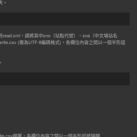
夾。
ad.xml，請將其中sno（站點代號）、sna（中文場站名
te.csv (需為UTF-8編碼格式)，各欄位內容之間以一個半形逗
。
rite.csv檔案，各欄位內容之間以一個半形逗號隔開