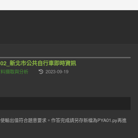
_102_新北市公共自行車即時資訊
網頁資料擷取與分析
2023-09-19
，使輸出值符合題意要求。作答完成請另存新檔為PYA01.py再進