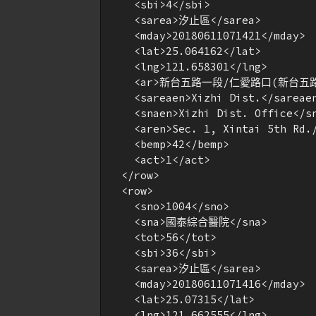
    <sbi>4</sbi>

    <sarea>汐止區</sarea>

    <mday>20180611071421</mday>

    <lat>25.064162</lat>

    <lng>121.658301</lng>

    <ar>新台五路一段/仁愛路口(新台五
    <sareaen>Xizhi Dist.</sareaen
    <snaen>Xizhi Dist. Office</sn
    <aren>Sec. 1, Xintai 5th Rd./
    <bemp>42</bemp>

    <act>1</act>

  </row>

  <row>

    <sno>1004</sno>

    <sna>國泰綜合醫院</sna>

    <tot>56</tot>

    <sbi>36</sbi>

    <sarea>汐止區</sarea>

    <mday>20180611071416</mday>

    <lat>25.07315</lat>

    <lng>121.662555</lng>
