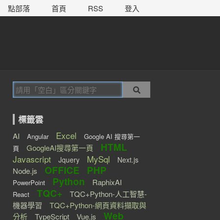
點部落
首頁
RSS
登入
標籤雲
Excel
AI
Angular
Google AI 搜尋第一
HTML
GoogleAI搜尋第一頁
頁
Javascript
MySql
Jquery
Next.js
OFFICE
PHP
Node.js
Python
RaphixAI
PowerPoint
TQC+
TQC+Python-人工智慧-
React
機器學習
TQC+Python-網頁資料擷取與
Web
分析
TypeScript
Vue.js